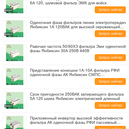
6А 120, шумовой фильтр ЭМК для войск
Запрос сейчас
Одиночная фаза фильтров линии электропередач
Янбиксин 1А 120ВАК для высокой окружающей
среды взаимодействия
Запрос сейчас
Равочая частота 50/60ХЗ фильтра Эми одиночной
фазы Янбиксин 30А 250В 440В
Запрос сейчас
Представление конюшни 1А-10А фильтра РФИ
одиночной фазы АК Янбиксин СМПС
расклассифицированное настоящее
Запрос сейчас
Срок пригодности 250ВАК запирающего фильтра
5А 120 шума Янбиксин электрический длинный
Запрос сейчас
Приложенный инвертор высокой эффективности
фильтра АК одиночной фазы РФИ пассивный
электрический