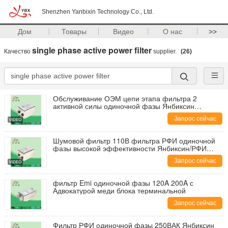
Shenzhen Yanbixin Technology Co., Ltd.
Дом
Товары
Видео
О нас
>>
single phase active power filter
Качество
supplier.
(26)
Обслуживание ОЭМ цепи этапа фильтра 2
активной силы одиночной фазы Янбиксин
фильтруя
Запрос сейчас
Шумовой фильтр 110В фильтра РФИ одиночной
фазы высокой эффективности Янбиксин/РФИ
250ВАК 6А
Запрос сейчас
фильтр Emi одиночной фазы 120A 200A с
Адвокатурой меди блока терминальной
Запрос сейчас
Фильтр РФИ одиночной фазы 250ВАК Янбиксин