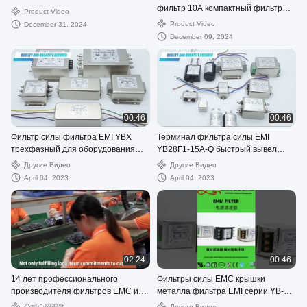
фильтр 10A компактный фильтр
Product Video
115V / 250V
Product Video
December 31, 2024
December 09, 2024
00:46
00:46
Фильтр силы фильтра EMI YBX
Терминал фильтра силы EMI
трехфазный для оборудования
YB28F1-15A-Q быстрый вывел
промышленной автоматизации
наружу низкопроходный фильтр
Другие Видео
Другие Видео
April 04, 2023
April 04, 2023
02:24
00:46
14 лет профессионального
Фильтры силы EMC крышки
производителя фильтров EMC и
металла фильтра EMI серии YB-D
EMI, сертификация cUL/UL, TUV,
низкопроходные
公司介绍视频
Другие Видео