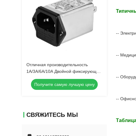
Типичны
-- Электр
-- Медиц
Отличная производительность
1A/3A/6A/10A Двойной фиксирующий
-- Обору
вход AC линия питания EMI фильтр
Получите самую лучшую цену
для медицинского оборудования
-- Офисн
СВЯЖИТЕСЬ МЫ
Таблица