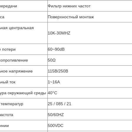
передачи
Фильтр нижних частот
уса
Поверхностный монтаж
ная центральная
10K-30MHZ
 потери
60~90dB
сопротивление
50Ω
ное напряжение
115В/250В
ный ток
1~16A
ура окружающей среды
40°C
 температур
25 / 085 / 21
частота
50/60HZ
линии
500VDC