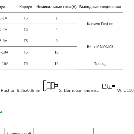
кул
Корпус
Номинальные токи (A)
Выходные соединения
5-1A
T5
1
Клемма Fast-on
5-4A
T5
4
5-8A
T5
8
Винт M4/M6/M8
-10A
T5
10
-16A
T5
16
Провод
: Fast-on 6.35x0.8mm
S: Винтовая клемма
W: UL10
ы: