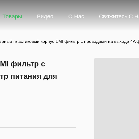
Товары
Видео
О Нас
Свяжитесь С 
ерный пластиковый корпус EMI фильтр с проводами на выходе 4A ф
MI фильтр с
тр питания для