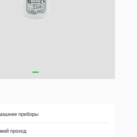
машние приборы
зкий проход