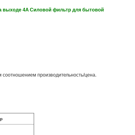
а выходе 4A Силовой фильтр для бытовой
м соотношением производительность/цена.
тр