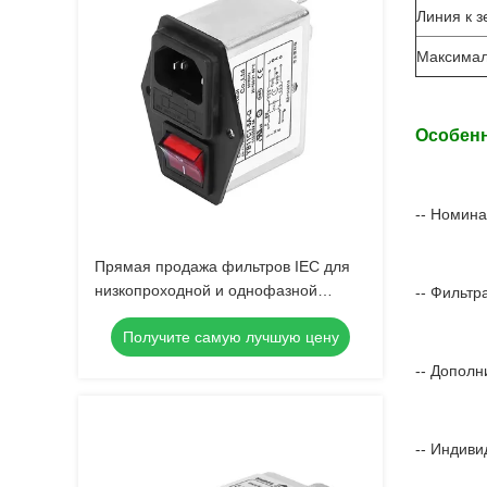
Линия к 
Максимал
Особенн
-- Номина
Прямая продажа фильтров IEC для
низкопроходной и однофазной
-- Фильтр
фильтрации EMI
Получите самую лучшую цену
-- Дополн
-- Индиви