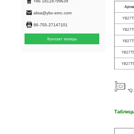
Арти
alisa@ybx-emc.com
YB27T
86-755-27147101
YB27T
Контакт теперь
YB27T
YB27T5
YB27T5
*Q
Таблиц