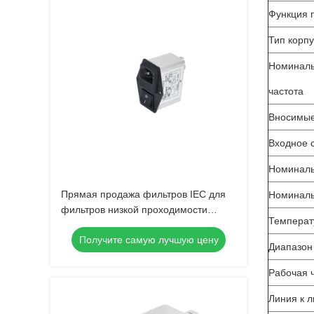
Функция 
Тип корп
Номиналь
частота
Вносимые
Входное 
Номиналь
Прямая продажа фильтров IEC для
Номиналь
фильтров низкой проходимости
Температ
переменного тока
Получите самую лучшую цену
Диапазон
Рабочая 
Линия к 