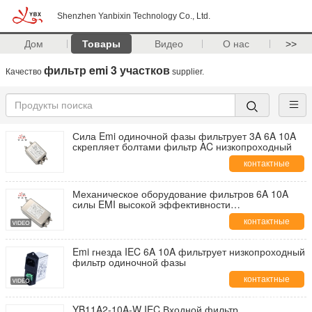
Shenzhen Yanbixin Technology Co., Ltd.
Дом
Товары
Видео
О нас
>>
фильтр emi 3 участков
Качество
supplier.
Сила Emi одиночной фазы фильтрует 3A 6A 10A
скрепляет болтами фильтр AC низкопроходный
контактные
данные
Механическое оборудование фильтров 6A 10A
силы EMI высокой эффективности
низкопроходное
контактные
данные
Emi гнезда IEC 6A 10A фильтрует низкопроходный
фильтр одиночной фазы
контактные
данные
YB11A2-10A-W IEC Входной фильтр