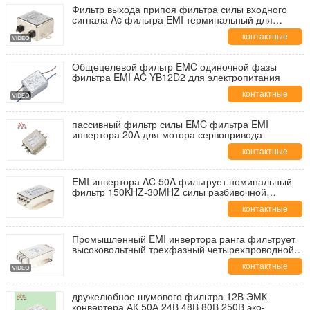
Фильтр выхода припоя фильтра силы входного
сигнала Ac фильтра EMI терминальный для
радиотехнической аппаратуры
контактные
данные
Общецелевой фильтр EMC одиночной фазы
фильтра EMI AC YB12D2 для электропитания
контактные
данные
пассивный фильтр силы EMC фильтра EMI
инвертора 20A для мотора сервопривода
контактные
данные
EMI инвертора AC 50A фильтрует номинальный
фильтр 150KHZ-30MHZ силы разбивочной
частоты
контактные
данные
Промышленный EMI инвертора ранга фильтрует
высоковольтный трехфазный четырехпроводной
фильтр силы
контактные
данные
дружелюбное шумового фильтра 12В ЭМК
конвертера АК 50А 24В 48В 80В 250В эко-