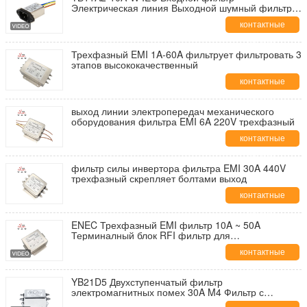
Электрическая линия Выходной шумный фильтр
для медицинского оборудования
контактные
данные
Трехфазный EMI 1A-60A фильтрует фильтровать 3
этапов высококачественный
контактные
данные
выход линии электропередач механического
оборудования фильтра EMI 6A 220V трехфазный
контактные
данные
фильтр силы инвертора фильтра EMI 30A 440V
трехфазный скрепляет болтами выход
контактные
данные
ENEC Трехфазный EMI фильтр 10A ~ 50A
Терминалный блок RFI фильтр для
полупроводникового оборудования
контактные
данные
YB21D5 Двухступенчатый фильтр
электромагнитных помех 30A M4 Фильтр с
винтовым выходом Однофазный фильтр